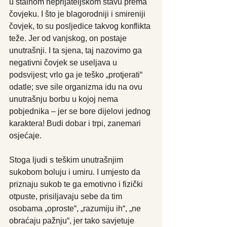
u stalnom neprijateljskom stavu prema 
čovjeku. I što je blagorodniji i smireniji 
čovjek, to su posljedice takvog konflikta 
teže. Jer od vanjskog, on postaje 
unutrašnji. I ta sjena, taj nazovimo ga 
negativni čovjek se useljava u 
podsvijest; vrlo ga je teško „protjerati“ 
odatle; sve sile organizma idu na ovu 
unutrašnju borbu u kojoj nema 
pobjednika – jer se bore dijelovi jednog 
karaktera! Budi dobar i trpi, zanemari 
osjećaje.
Stoga ljudi s teškim unutrašnjim 
sukobom boluju i umiru. I umjesto da 
priznaju sukob te ga emotivno i fizički 
otpuste, prisiljavaju sebe da tim 
osobama „oproste“, „razumiju ih“, „ne 
obraćaju pažnju“, jer tako savjetuje 