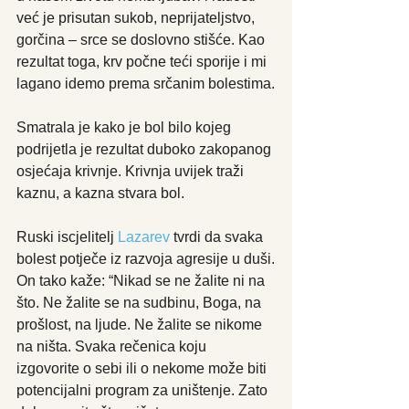
već je prisutan sukob, neprijateljstvo, 
gorčina – srce se doslovno stišće. Kao 
rezultat toga, krv počne teći sporije i mi 
lagano idemo prema srčanim bolestima.
Smatrala je kako je bol bilo kojeg 
podrijetla je rezultat duboko zakopanog 
osjećaja krivnje. Krivnja uvijek traži 
kaznu, a kazna stvara bol.
Ruski iscjelitelj 
Lazarev
 tvrdi da svaka 
bolest potječe iz razvoja agresije u duši.
On tako kaže: “Nikad se ne žalite ni na 
što. Ne žalite se na sudbinu, Boga, na 
prošlost, na ljude. Ne žalite se nikome 
na ništa. Svaka rečenica koju 
izgovorite o sebi ili o nekome može biti 
potencijalni program za uništenje. Zato 