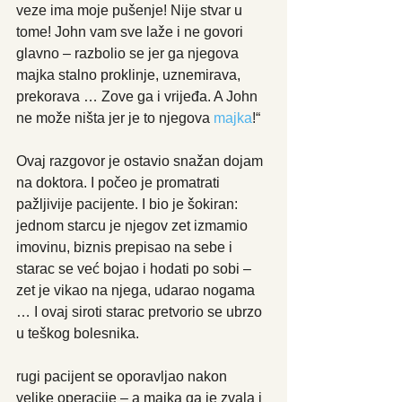
veze ima moje pušenje! Nije stvar u 
tome! John vam sve laže i ne govori 
glavno – razbolio se jer ga njegova 
majka stalno proklinje, uznemirava, 
prekorava … Zove ga i vrijeđa. A John 
ne može ništa jer je to njegova 
majka
!“
Ovaj razgovor je ostavio snažan dojam 
na doktora. I počeo je promatrati 
pažljivije pacijente. I bio je šokiran: 
jednom starcu je njegov zet izmamio 
imovinu, biznis prepisao na sebe i 
starac se već bojao i hodati po sobi – 
zet je vikao na njega, udarao nogama 
… I ovaj siroti starac pretvorio se ubrzo 
u teškog bolesnika.
rugi pacijent se oporavljao nakon 
velike operacije – a majka ga je zvala i 