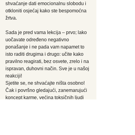
shvaćanje dati emocionalnu slobodu i 
otkloniti osjećaj kako ste bespomoćna 
žrtva.
Sada je pred vama lekcija – prvo; lako 
uočavate određeno negativno 
ponašanje i ne pada vam napamet to 
isto raditi drugima i drugo: učite kako 
pravilno reagirati, bez osvete, zrelo i na 
ispravan, duhovni način. Sve je u našoj 
reakciji!
Sjetite se, ne shvaćajte ništa osobno! 
Čak i površno gledajući, zanemarujući 
koncept karme, većina toksičnih ljudi 
se ne ponaša negativno samo prema 
vama, već i prema većini ljudi s kojima 
su u kontaktu.
Čak i kada situacija izgleda osobna, 