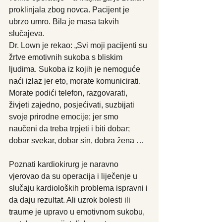
proklinjala zbog novca. Pacijent je 
ubrzo umro. Bila je masa takvih 
slučajeva.
Dr. Lown je rekao: „Svi moji pacijenti su 
žrtve emotivnih sukoba s bliskim 
ljudima. Sukoba iz kojih je nemoguće 
naći izlaz jer eto, morate komunicirati. 
Morate podići telefon, razgovarati, 
živjeti zajedno, posjećivati, suzbijati 
svoje prirodne emocije; jer smo 
naučeni da treba trpjeti i biti dobar; 
dobar svekar, dobar sin, dobra žena …
Poznati kardiokirurg je naravno 
vjerovao da su operacija i liječenje u 
slučaju kardioloških problema ispravni i 
da daju rezultat. Ali uzrok bolesti ili 
traume je upravo u emotivnom sukobu, 