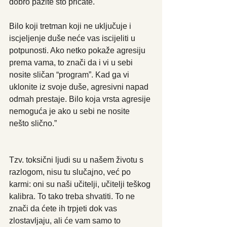
dobro pazite što pričate. 
Bilo koji tretman koji ne uključuje i 
iscjeljenje duše neće vas iscijeliti u 
potpunosti. Ako netko pokaže agresiju 
prema vama, to znači da i vi u sebi 
nosite sličan “program”. Kad ga vi 
uklonite iz svoje duše, agresivni napad 
odmah prestaje. Bilo koja vrsta agresije 
nemoguća je ako u sebi ne nosite 
nešto slično.”
Tzv. toksični ljudi su u našem životu s 
razlogom, nisu tu slučajno, već po 
karmi: oni su naši učitelji, učitelji teškog 
kalibra. To tako treba shvatiti. To ne 
znači da ćete ih trpjeti dok vas 
zlostavljaju, ali će vam samo to 