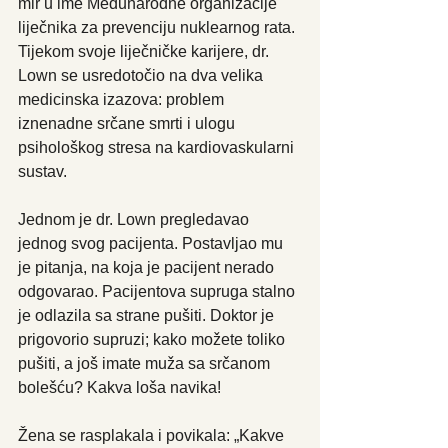
mir u ime Međunarodne organizacije 
liječnika za prevenciju nuklearnog rata.
Tijekom svoje liječničke karijere, dr. 
Lown se usredotočio na dva velika 
medicinska izazova: problem 
iznenadne srčane smrti i ulogu 
psihološkog stresa na kardiovaskularni 
sustav.
Jednom je dr. Lown pregledavao 
jednog svog pacijenta. Postavljao mu 
je pitanja, na koja je pacijent nerado 
odgovarao. Pacijentova supruga stalno 
je odlazila sa strane pušiti. Doktor je 
prigovorio supruzi; kako možete toliko 
pušiti, a još imate muža sa srčanom 
bolešću? Kakva loša navika!
Žena se rasplakala i povikala: „Kakve 