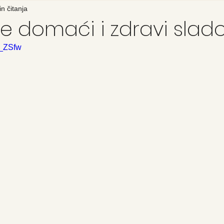
n čitanja
e domaći i zdravi slad
q_ZSfw