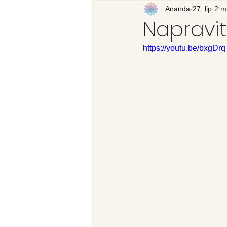
Recenzija knjige
Ananda
27. lip
Svijet
2 mi
Napravit
https://youtu.be/bxgDr