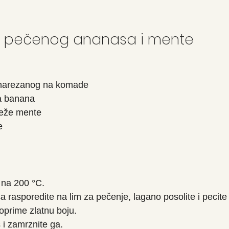
d pečenog ananasa i mente
narezanog na komade
a banana
vježe mente
e
 na 200 °C.
rasporedite na lim za pečenje, lagano posolite i pecite
oprime zlatnu boju.
 i zamrznite ga.