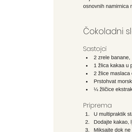
osnovnih namirnica n
Čokoladni s
Sastojci
2 zrele banane,
1 žlica kakaa u 
2 žlice maslaca 
Prstohvat morsk
¼ žličice ekstrakt
Priprema
U multipraktik s
Dodajte kakao, lj
Miksajte dok ne 