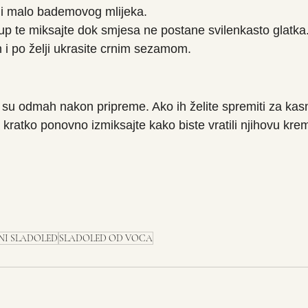
i malo bademovog mlijeka.
irup te miksajte dok smjesa ne postane svilenkasto glatka
 i po želji ukrasite crnim sezamom.
i su odmah nakon pripreme. Ako ih želite spremiti za kasn
ja kratko ponovno izmiksajte kako biste vratili njihovu kre
NI SLADOLED
SLADOLED OD VOCA