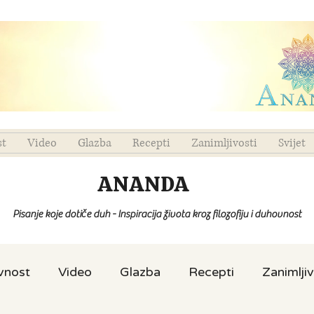
st
Video
Glazba
Recepti
Zanimljivosti
Svijet
ANANDA
Pisanje koje dotiče duh - Inspiracija života kroz filozofiju i duhovnost
ovnost
Video
Glazba
Recepti
Zanimljiv