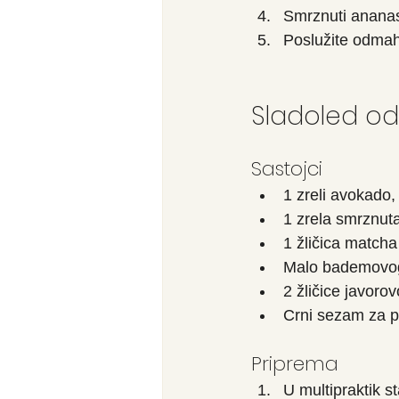
Smrznuti ananas,
Poslužite odmah
Sladoled o
Sastojci
1 zreli avokado,
1 zrela smrznut
1 žličica match
Malo bademovog 
2 žličice javoro
Crni sezam za po
Priprema
U multipraktik s