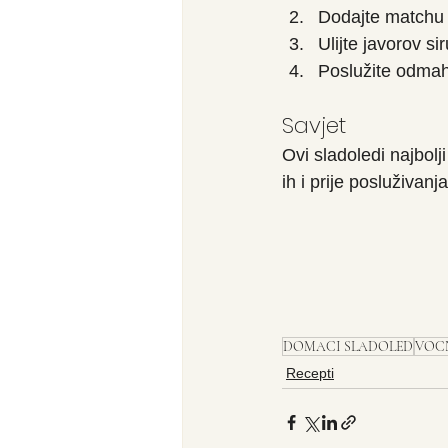
Dodajte matchu 
Ulijte javorov s
Poslužite odmah
Savjet
Ovi sladoledi najbolj
ih i prije posluživan
DOMACI SLADOLED
VOC
Recepti