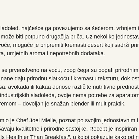
ladoled, najčešće ga povezujemo sa šećerom, vrhnjem i 
može biti potpuno drugačija priča. Uz nekoliko jednostav
oće, moguće je pripremiti kremasti desert koji sadrži pri
ra, umjetnih aroma i nepotrebnih dodataka.
e se prvenstveno na voću, zbog čega su bogati prirodnim
nane daju prirodnu slatkoću i kremastu teksturu, dok osta
, avokada ili kakaa donose različite nutritivne prednosti
 industrijskih sladoleda, ovdje nema potrebe za aparatom
remom – dovoljan je snažan blender ili multipraktik.
mio je Chef Joel Mielle, poznat po svojim jednostavnim i
avaju kvalitetne i prirodne sastojke. Recept je inspirira
s Healthier Than Breakfast", u kojoj pokazuje kako od n