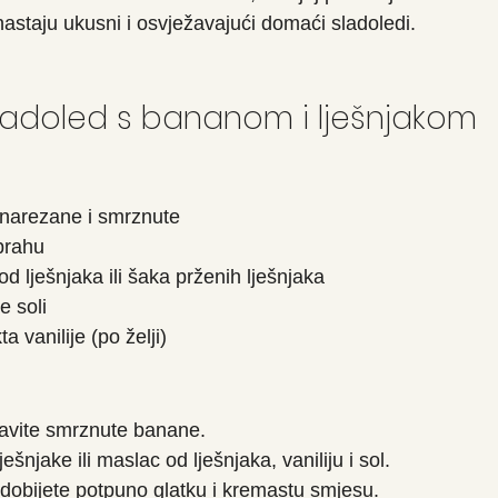
astaju ukusni i osvježavajući domaći sladoledi.
ladoled s bananom i lješnjakom
 narezane i smrznute
prahu
od lješnjaka ili šaka prženih lješnjaka
e soli
a vanilije (po želji)
tavite smrznute banane.
ešnjake ili maslac od lješnjaka, vaniliju i sol.
dobijete potpuno glatku i kremastu smjesu.