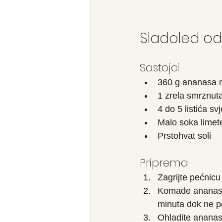
Sladoled o
Sastojci
360 g ananasa 
1 zrela smrznut
4 do 5 listića s
Malo soka limet
Prstohvat soli
Priprema
Zagrijte pećnicu
Komade ananasa 
minuta dok ne p
Ohladite ananas