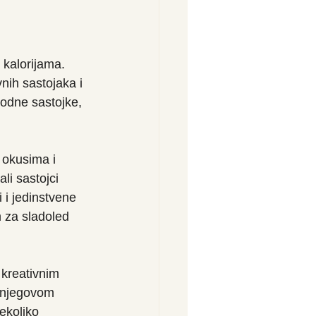
kalorijama. 
nih sastojaka i 
rodne sastojke, 
 okusima i 
li sastojci 
 i jedinstvene 
 za sladoled 
 kreativnim 
n njegovom 
ekoliko 