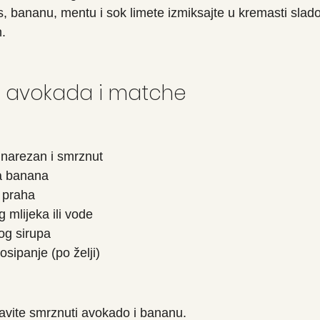
 bananu, mentu i sok limete izmiksajte u kremasti slado
.
d avokada i matche
 narezan i smrznut
a banana
a praha
mlijeka ili vode
vog sirupa
sipanje (po želji)
tavite smrznuti avokado i bananu.