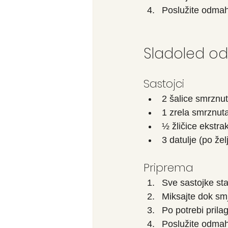
Poslužite odmah
Sladoled od 
Sastojci
2 šalice smrznut
1 zrela smrznut
½ žličice ekstrak
3 datulje (po želj
Priprema
Sve sastojke stav
Miksajte dok sm
Po potrebi prila
Poslužite odmah