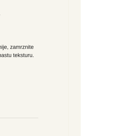
.
ije, zamrznite 
mastu teksturu.