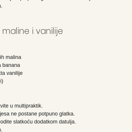
.
maline i vanilije
ih malina
a banana
ta vanilije
i)
ite u multipraktik.
jesa ne postane potpuno glatka.
godite slatkoću dodatkom datulja.
.