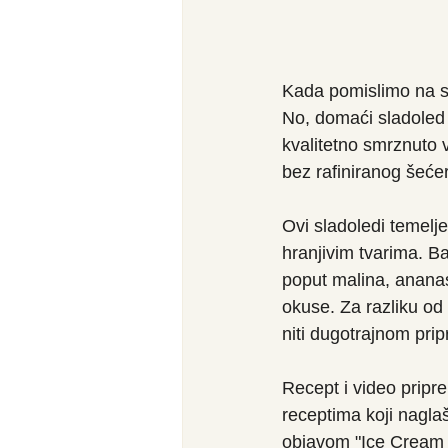
Kada pomislimo na s
No, domaći sladoled 
kvalitetno smrznuto v
bez rafiniranog šeće
Ovi sladoledi temelj
hranjivim tvarima. Ba
poput malina, ananasa
okuse. Za razliku od
niti dugotrajnom prip
Recept i video pripre
receptima koji naglaš
objavom "Ice Cream I