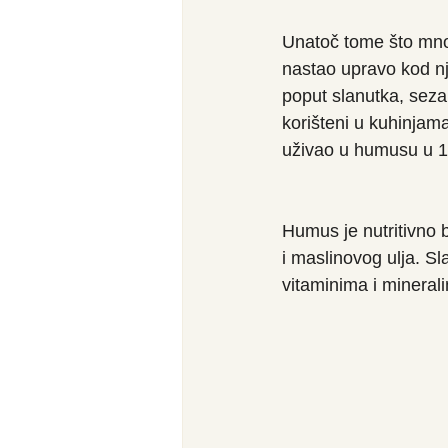
Unatoč tome što mnog
nastao upravo kod nj
poput slanutka, sezam
korišteni u kuhinjama
uživao u humusu u 12
Humus je nutritivno 
i maslinovog ulja. Sl
vitaminima i mineral