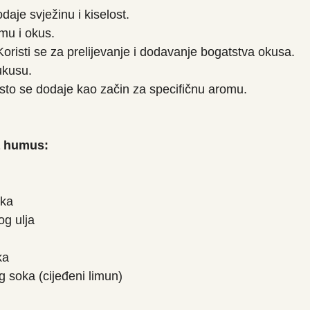
aje svježinu i kiselost.
mu i okus.
Koristi se za prelijevanje i dodavanje bogatstva okusa.
 ukusu.
sto se dodaje kao začin za specifičnu aromu.
za humus:
tka
og ulja
ka
g soka (cijeđeni limun)