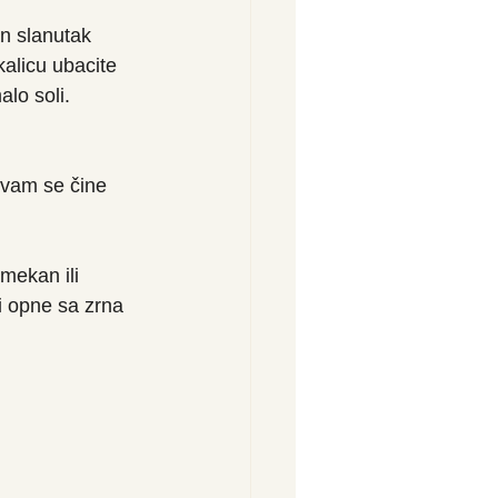
n slanutak 
kalicu ubacite 
lo soli. 
i vam se čine 
 mekan ili 
i opne sa zrna 