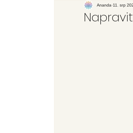
Recenzija knjige
Ananda
11. srp 20
Svijet
Napravi