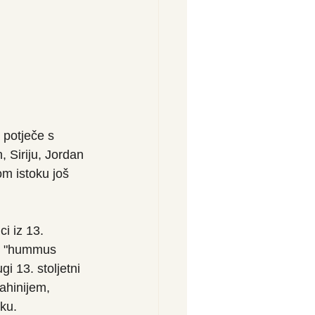
 potječe s 
 Siriju, Jordan 
om istoku još 
i iz 13. 
je "hummus 
i 13. stoljetni 
ahinijem, 
ku.