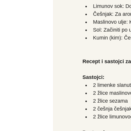
Limunov sok: Dod
Češnjak: Za aro
Maslinovo ulje: 
Sol: Začiniti po
Kumin (kim): Če
Recept i sastojci 
Sastojci:
2 limenke slanu
2 žlice maslinov
2 žlice sezama
2 češnja češnja
2 žlice limunovo