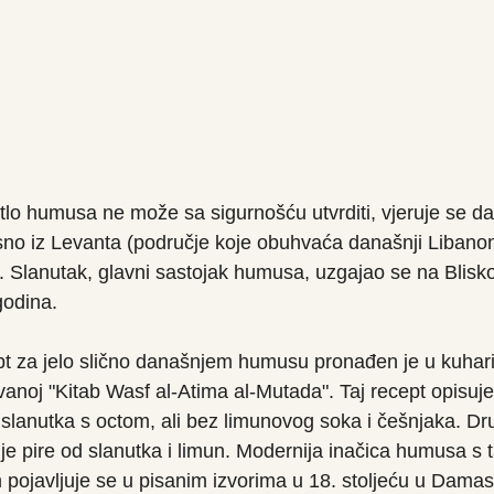
etlo humusa ne može sa sigurnošću utvrditi, vjeruje se da
sno iz Levanta (područje koje obuhvaća današnji Libanon,
a. Slanutak, glavni sastojak humusa, uzgajao se na Blisk
godina.
ept za jelo slično današnjem humusu pronađen je u kuharic
zvanoj "Kitab Wasf al-Atima al-Mutada". Taj recept opisu
 slanutka s octom, ali bez limunovog soka i češnjaka. Drug
nje pire od slanutka i limun. Modernija inačica humusa s t
pojavljuje se u pisanim izvorima u 18. stoljeću u Damas