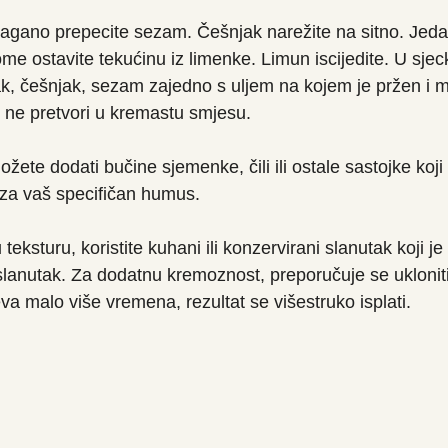
agano prepecite sezam. Češnjak narežite na sitno. Jeda
ome ostavite tekućinu iz limenke. Limun iscijedite. U sjec
ak, češnjak, sezam zajedno s uljem na kojem je pržen i ma
 ne pretvori u kremastu smjesu.
ožete dodati bučine sjemenke, čili ili ostale sastojke koj
za vaš specifičan humus. 
teksturu, koristite kuhani ili konzervirani slanutak koji je
slanutak. Za dodatnu kremoznost, preporučuje se uklonit
eva malo više vremena, rezultat se višestruko isplati.