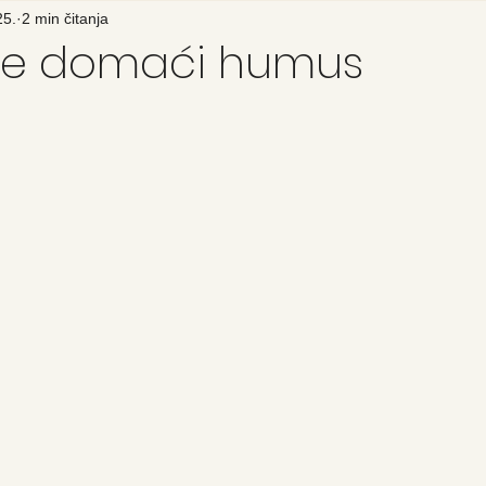
25.
2 min čitanja
te domaći humus