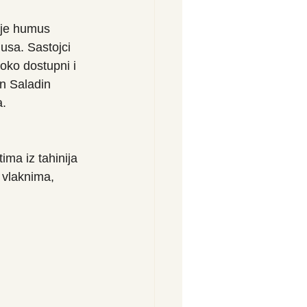
 je humus 
usa. Sastojci 
roko dostupni i 
an Saladin 
a.
ma iz tahinija 
 vlaknima, 