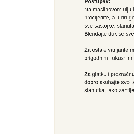
Postupak:
Na maslinovom ulju l
procijedite, a u drug
sve sastojke: slanut
Blendajte dok se sve
Za ostale varijante m
prigodnim i ukusnim 
Za glatku i prozračnu 
dobro skuhajte svoj 
slanutka, iako zahtij