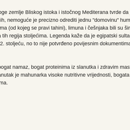
e zemlje Bliskog istoka i istočnog Mediterana tvrde da
ih, nemoguće je precizno odrediti jednu "domovinu" hum
a (od kojeg se pravi tahini), limuna i češnjaka bili su ši
 tih regija stoljećima. Legenda kaže da je egipatski sult
. stoljeću, no to nije potvrđeno povijesnim dokumentim
bogat namaz, bogat proteinima iz slanutka i zdravim masti
anutak je mahunarka visoke nutritivne vrijednosti, bogata
ima.