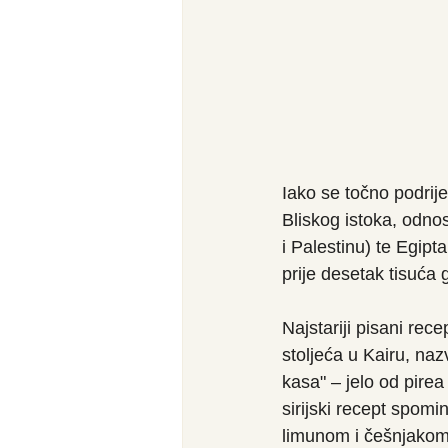
Iako se točno podrij
Bliskog istoka, odno
i Palestinu) te Egipt
prije desetak tisuća 
Najstariji pisani rec
stoljeća u Kairu, na
kasa" – jelo od pirea
sirijski recept spomi
limunom i češnjakom 