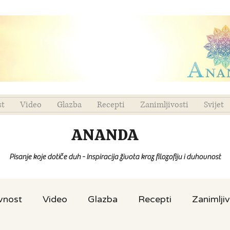
st
Video
Glazba
Recepti
Zanimljivosti
Svijet
ANANDA
Pisanje koje dotiče duh - Inspiracija života kroz filozofiju i duhovnost
ovnost
Video
Glazba
Recepti
Zanimljiv