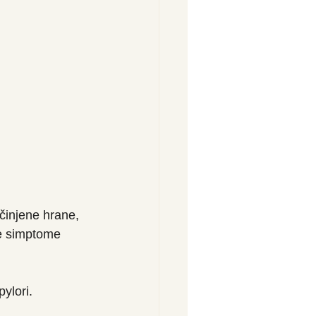
injene hrane, 
ve simptome 
ylori.