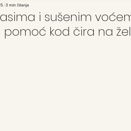
25.
3 min čitanja
rasima i sušenim voće
a pomoć kod čira na že