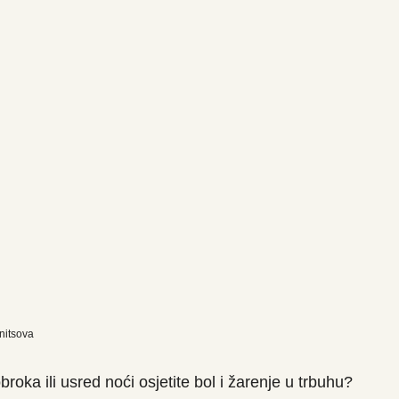
nitsova
oka ili usred noći osjetite bol i žarenje u trbuhu?