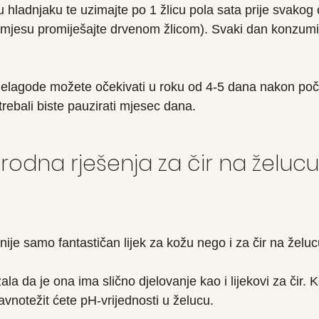
hladnjaku te uzimajte po 1 žlicu pola sata prije svakog o
jesu promiješajte drvenom žlicom). Svaki dan konzumira
nelagode možete očekivati u roku od 4-5 dana nakon poč
ebali biste pauzirati mjesec dana.    
irodna rješenja za čir na želucu
ije samo fantastičan lijek za kožu nego i za čir na želuc
ala da je ona ima slično djelovanje kao i lijekovi za čir
vnotežit ćete pH-vrijednosti u želucu.