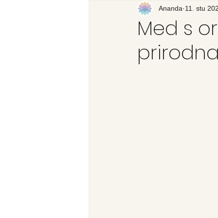
Recenzija knjige
Ananda
11. stu 20
Svijet
Med s o
prirodn