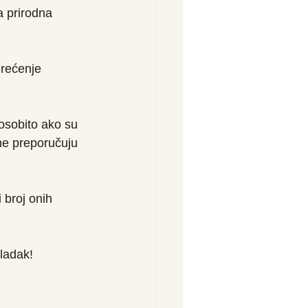
a prirodna 
erećenje 
osobito ako su 
ne preporučuju 
 broj onih 
sladak!