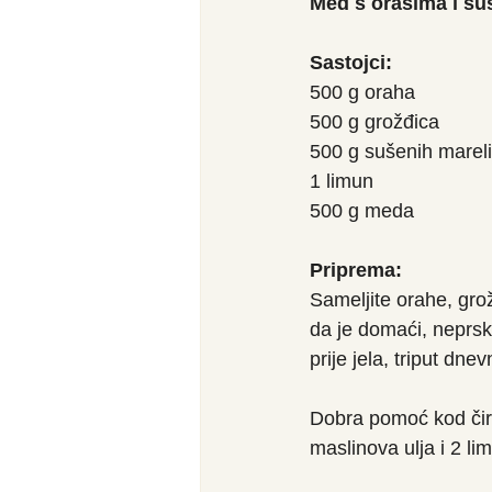
Med s orasima i s
Sastojci:
500 g oraha
500 g grožđica
500 g sušenih marel
1 limun
500 g meda
Priprema:
Sameljite orahe, gro
da je domaći, neprsk
prije jela, triput dnev
Dobra pomoć kod čira
maslinova ulja i 2 li