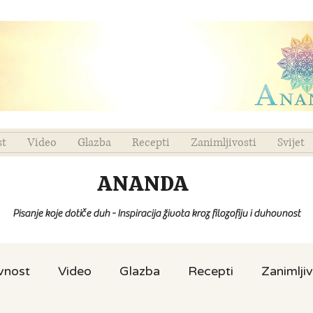
st
Video
Glazba
Recepti
Zanimljivosti
Svijet
ANANDA
Pisanje koje dotiče duh - Inspiracija života kroz filozofiju i duhovnost
ovnost
Video
Glazba
Recepti
Zanimljiv