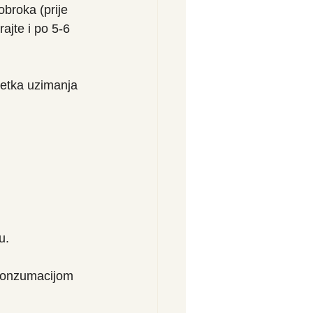
broka (prije 
jte i po 5-6 
etka uzimanja 
u.
. Konzumacijom 