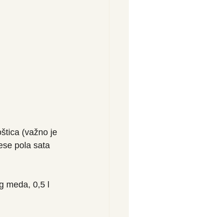
štica (važno je 
ese pola sata 
g meda, 0,5 l 