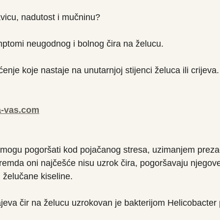
vicu, nadutost i mučninu?
mptomi neugodnog i bolnog čira na želucu.
enje koje nastaje na unutarnjoj stijenci želuca ili crijeva.
za-vas.com
 mogu pogoršati kod pojačanog stresa, uzimanjem prezač
 Premda oni najčešće nisu uzrok čira, pogoršavaju njego
želučane kiseline.
jeva čir na želucu uzrokovan je bakterijom Helicobacter p