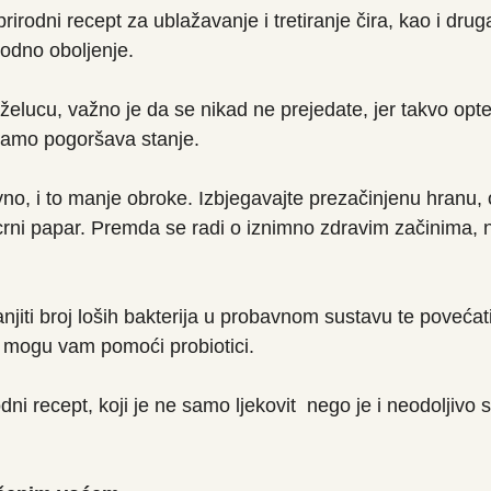
rirodni recept za ublažavanje i tretiranje čira, kao i drug
odno oboljenje.
 želucu, važno je da se nikad ne prejedate, jer takvo opt
amo pogoršava stanje.
vno, i to manje obroke. Izbjegavajte prezačinjenu hranu, 
i crni papar. Premda se radi o iznimno zdravim začinima, 
njiti broj loših bakterija u probavnom sustavu te povećati
 mogu vam pomoći probiotici.
dni recept, koji je ne samo ljekovit  nego je i neodoljivo 