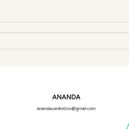
Placebo i nocebo efekt:
Što s
kako naša očekivanja
drug
mogu utjecati na
jese
djelovanje lijekova -
znanstveno istraživanje
ANANDA
anandaurednistvo@gmail.com