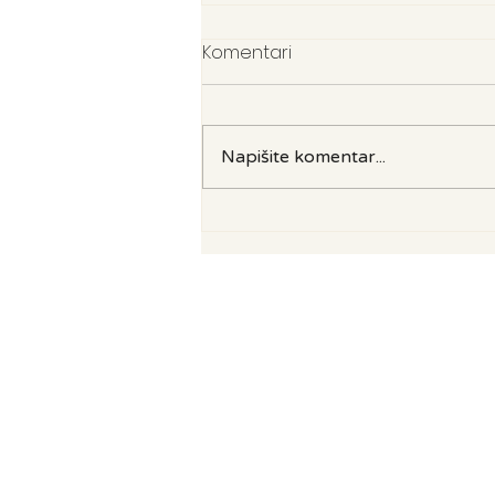
Komentari
Napišite komentar...
Lubenica – najbolje ljetno
osvježenje