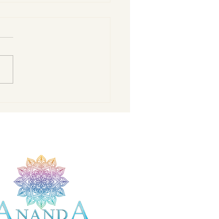
ijati u srpnju? Iskoristite
i val sjetve za bogatu
nsku berbu