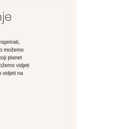
nje
pirirati, 
 što možemo 
oji planet 
ožemo vidjeti 
vidjeti na 