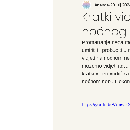
Recenzija knjige
Ananda
29. sij 202
Svijet
Kratki v
noćnog
Promatranje neba mož
umiriti ili probuditi
vidjeti na noćnom neb
možemo vidjeti itd… 
kratki video vodič z
noćnom nebu tijekom
https://youtu.be/Amw