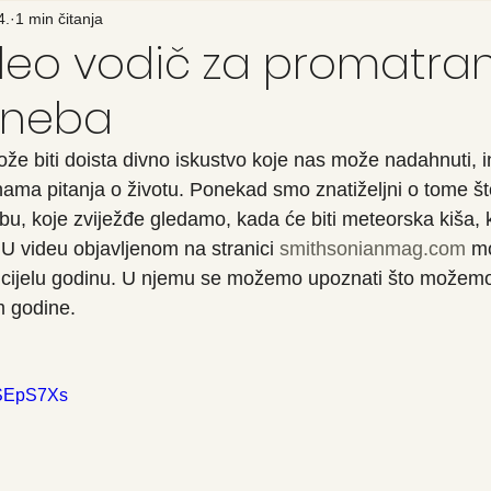
4.
1 min čitanja
ideo vodič za promatra
 neba
e biti doista divno iskustvo koje nas može nadahnuti, ins
 u nama pitanja o životu. Ponekad smo znatiželjni o tome
u, koje zviježđe gledamo, kada će biti meteorska kiša, k
U videu objavljenom na stranici 
smithsonianmag.com
 m
a cijelu godinu. U njemu se možemo upoznati što možemo 
 godine.
BSEpS7Xs