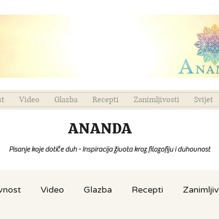
st
Video
Glazba
Recepti
Zanimljivosti
Svijet
ANANDA
Pisanje koje dotiče duh - Inspiracija života kroz filozofiju i duhovnost
ovnost
Video
Glazba
Recepti
Zanimljiv