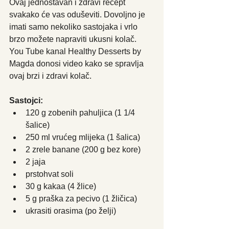
Ovaj jednostavan i zdravi recept 
svakako će vas oduševiti. Dovoljno je 
imati samo nekoliko sastojaka i vrlo 
brzo možete napraviti ukusni kolač. 
You Tube kanal Healthy Desserts by 
Magda donosi video kako se spravlja 
ovaj brzi i zdravi kolač.
Sastojci:
120 g zobenih pahuljica (1 1/4 
šalice)
250 ml vrućeg mlijeka (1 šalica)
2 zrele banane (200 g bez kore)
2 jaja
prstohvat soli
30 g kakaa (4 žlice)
5 g praška za pecivo (1 žličica)
ukrasiti orasima (po želji)