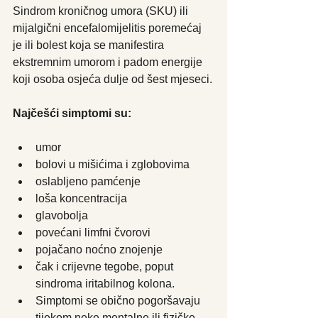
Sindrom kroničnog umora (SKU) ili 
mijalgični encefalomijelitis poremećaj 
je ili bolest koja se manifestira 
ekstremnim umorom i padom energije 
koji osoba osjeća dulje od šest mjeseci.
Najčešći simptomi su:
umor
bolovi u mišićima i zglobovima
oslabljeno pamćenje
loša koncentracija
glavobolja
povećani limfni čvorovi
pojačano noćno znojenje
čak i crijevne tegobe, poput 
sindroma iritabilnog kolona.
Simptomi se obično pogoršavaju 
tijekom neke mentalne ili fizičke 