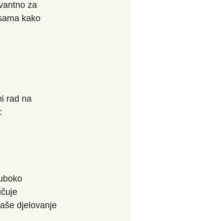
vantno za 
aksama kako 
i rad na 
:
duboko 
učuje 
vaše djelovanje 