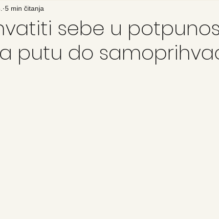
.
5 min čitanja
hvatiti sebe u potpunost
na putu do samoprihva