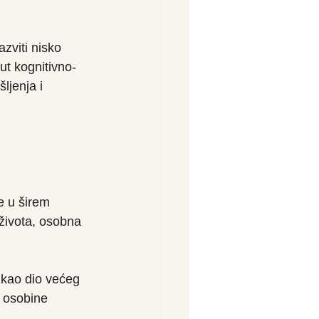
azviti nisko 
t kognitivno-
jenja i 
 u širem 
 života, osobna 
kao dio većeg 
e osobine 