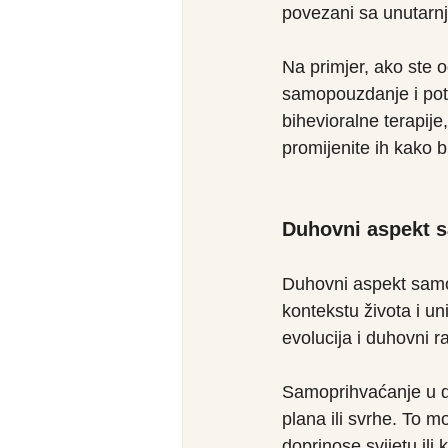
povezani sa unutarn
Na primjer, ako ste o
samopouzdanje i pot
bihevioralne terapij
promijenite ih kako b
Duhovni aspekt 
Duhovni aspekt samo
kontekstu života i un
evolucija i duhovni ra
Samoprihvaćanje u d
plana ili svrhe. To m
doprinose svijetu ili