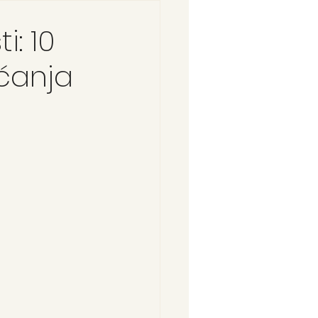
i: 10
ćanja