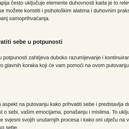
ija često uključuje elemente duhovnosti kada je to rele
 se možete koristiti i psihološkim alatima i duhovnim pr
tupanj samoprihvaćanja.
atiti sebe u potpunosti
u potpunosti zahtijeva duboko razumijevanje i kontinuiran
o glavnih koraka koji će vam pomoći na ovom putovanju
 aspekt na putovanju kako prihvatiti sebe i predstavlja 
st o sebi, vašim emocijama, ponašanju i mislima. To uklj
 svjesni svojih unutarnjih procesa i kako oni utječu na 
oko sebe.