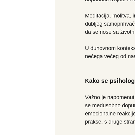
Meditacija, molitva, 
dubljeg samoprihvaća
da se nose sa životn
U duhovnom kontekst
nečega većeg od nas 
Kako se psiholog
Važno je napomenuti 
se međusobno dopunju
emocionalne reakcije
prakse, s druge stran