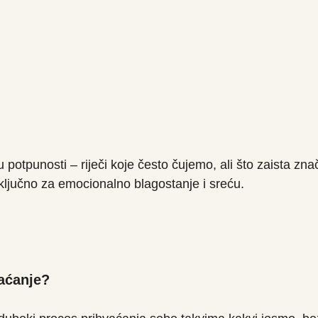
u potpunosti – riječi koje često čujemo, ali što zaista zna
ljučno za emocionalno blagostanje i sreću.
aćanje?