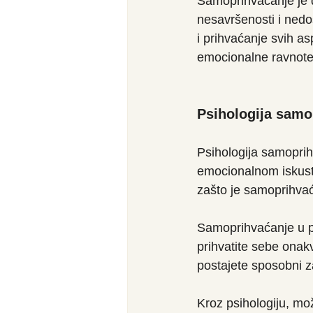
Samoprihvaćanje je d
nesavršenosti i nedos
i prihvaćanje svih as
emocionalne ravnotež
Psihologija samo
Psihologija samoprih
emocionalnom iskust
zašto je samoprihva
Samoprihvaćanje u p
prihvatite sebe onakv
postajete sposobni 
Kroz psihologiju, m