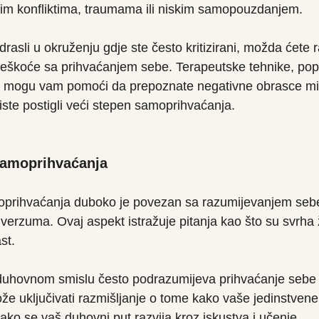
jim konfliktima, traumama ili niskim samopouzdanjem.
drasli u okruženju gdje ste često kritizirani, možda ćete r
eškoće sa prihvaćanjem sebe. Terapeutske tehnike, popu
e, mogu vam pomoći da prepoznate negativne obrasce mišl
iste postigli veći stepen samoprihvaćanja.
samoprihvaćanja
prihvaćanja duboko je povezan sa razumijevanjem sebe
iverzuma. Ovaj aspekt istražuje pitanja kao što su svrha
st.
uhovnom smislu često podrazumijeva prihvaćanje sebe 
ože uključivati razmišljanje o tome kako vaše jedinstven
 kako se vaš duhovni put razvija kroz iskustva i učenje.