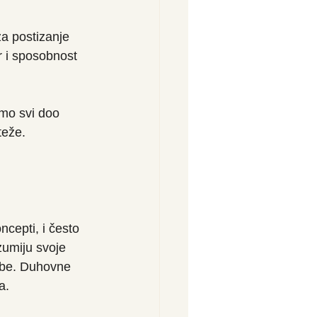
za postizanje 
r i sposobnost 
mo svi doo 
teže.
cepti, i često 
umiju svoje 
ebe. Duhovne 
a.