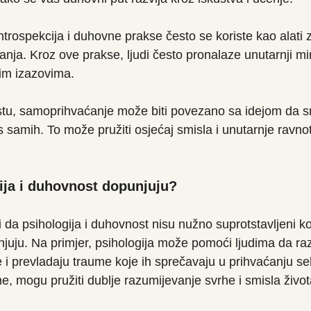
introspekcija i duhovne prakse često se koriste kao alati 
nja. Kroz ove prakse, ljudi često pronalaze unutarnji mi
im izazovima.
u, samoprihvaćanje može biti povezano sa idejom da s
samih. To može pružiti osjećaj smisla i unutarnje ravno
ija i duhovnost dopunjuju?
da psihologija i duhovnost nisu nužno suprotstavljeni kon
ju. Na primjer, psihologija može pomoći ljudima da raz
 i prevladaju traume koje ih sprečavaju u prihvaćanju s
e, mogu pružiti dublje razumijevanje svrhe i smisla život