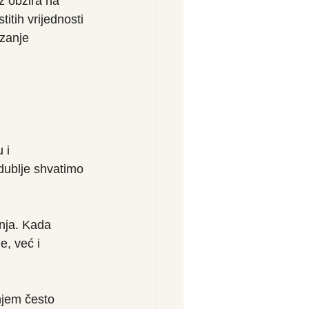
 obzira na 
itih vrijednosti 
izanje 
 i 
ublje shvatimo 
nja. Kada 
e, već i 
jem često 