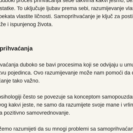
uboki proces prihvaćanja sebe takvima kakvi jesmo, bez
tatke. To uključuje ljubav prema sebi, razumijevanje vlast
pekata vlastite ličnosti. Samoprihvaćanje je ključ za post
e i ispunjenog života.
prihvaćanja
vaćanja duboko se bavi procesima koji se odvijaju u umu
vu pojedinca. Ovo razumijevanje može nam pomoći da d
ćanje tako važno.
sihologiji često se povezuje sa konceptom samopouzda
og kakvi jeste, ne samo da razumijete svoje mane i vrlin
za pozitivno samovrednovanje.
ožemo razumijeti da su mnogi problemi sa samoprihvaćan