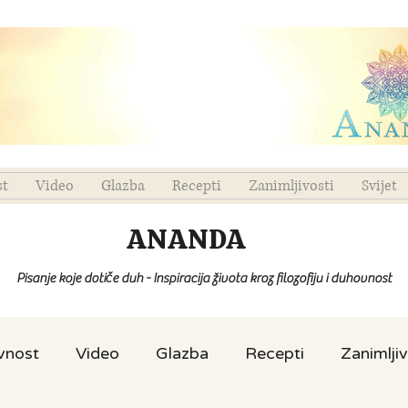
st
Video
Glazba
Recepti
Zanimljivosti
Svijet
ANANDA
Pisanje koje dotiče duh - Inspiracija života kroz filozofiju i duhovnost
ovnost
Video
Glazba
Recepti
Zanimljiv