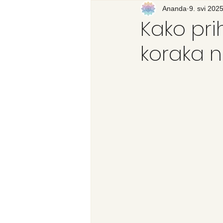
Recenzija knjige
Ananda
9. svi 2025
Svijet
Kako pri
koraka 