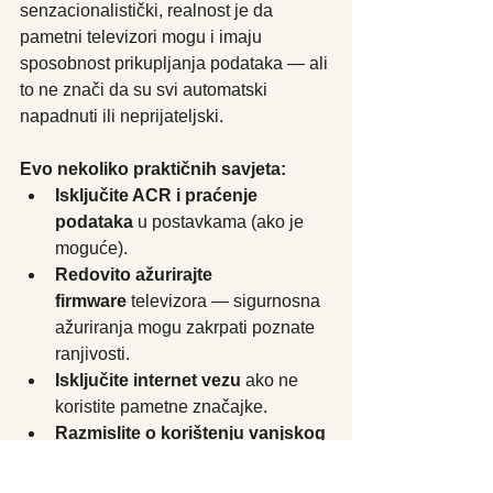
senzacionalistički, realnost je da 
pametni televizori mogu i imaju 
sposobnost prikupljanja podataka — ali 
to ne znači da su svi automatski 
napadnuti ili neprijateljski. 
Evo nekoliko praktičnih savjeta:
Isključite ACR i praćenje 
podataka
 u postavkama (ako je 
moguće).
Redovito ažurirajte 
firmware
 televizora — sigurnosna 
ažuriranja mogu zakrpati poznate 
ranjivosti. 
Isključite internet vezu
 ako ne 
koristite pametne značajke. 
Razmislite o korištenju vanjskog 
uređaja za streaming
 (npr. set-top 
box ili stick) umjesto izravnog 