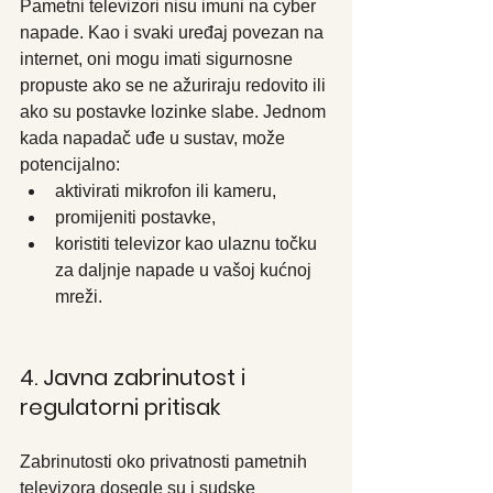
Pametni televizori nisu imuni na cyber 
napade. Kao i svaki uređaj povezan na 
internet, oni mogu imati sigurnosne 
propuste ako se ne ažuriraju redovito ili 
ako su postavke lozinke slabe. Jednom 
kada napadač uđe u sustav, može 
potencijalno:
aktivirati mikrofon ili kameru,
promijeniti postavke,
koristiti televizor kao ulaznu točku 
za daljnje napade u vašoj kućnoj 
mreži.
4. Javna zabrinutost i 
regulatorni pritisak
Zabrinutosti oko privatnosti pametnih 
televizora dosegle su i sudske 