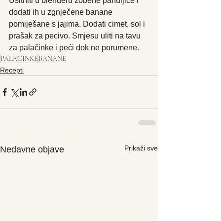
Usitniti u blenderu zobene pahuljice i 
dodati ih u zgnječene banane 
pomiješane s jajima. Dodati cimet, sol i 
prašak za pecivo. Smjesu uliti na tavu 
za palačinke i peći dok ne porumene. 
PALACINKE
BANANE
Recepti
Prikaži sve
Nedavne objave