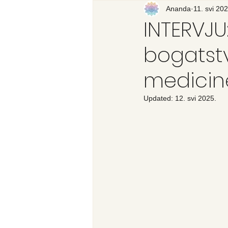
Recenzija knjige
Ananda
11. svi 202
Svijet
INTERVJU
bogatstv
medicin
Updated:
12. svi 2025.