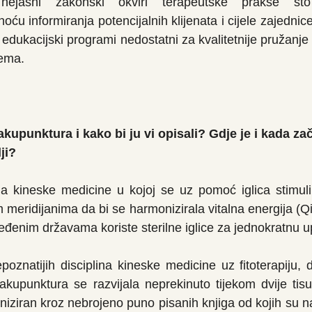
nejasni zakonski okviri terapeutske prakse što
noću informiranja potencijalnih klijenata i cijele zajednice
i edukacijski programi nedostatni za kvalitetnije pružanje 
tema.
e akupunktura i kako bi ju vi opisali? Gdje je i kada za
ji?
a kineske medicine u kojoj se uz pomoć iglica stimulir
meridijanima da bi se harmonizirala vitalna energija (Qi)
eđenim državama koriste sterilne iglice za jednokratnu 
 akupunktura se razvijala neprekinuto tijekom dvije tisu
iziran kroz nebrojeno puno pisanih knjiga od kojih su na