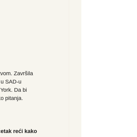
vom. Završila 
e u SAD-u 
York. Da bi 
o pitanja.
etak reći kako 