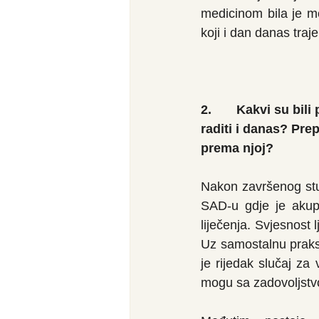
medicinom bila je mo
koji i dan danas traje
2.       Kakvi su bil
raditi i danas? Prep
prema njoj?
Nakon završenog stu
SAD-u gdje je akupu
liječenja. Svjesnost
Uz samostalnu praksu
je rijedak slučaj za
mogu sa zadovoljstvo