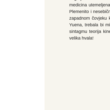
medicina utemeljena 
Plemenito i nesebičn
zapadnom čovjeku kr
Yuena, trebala bi mi 
sintagmu teorija ki
velika hvala!