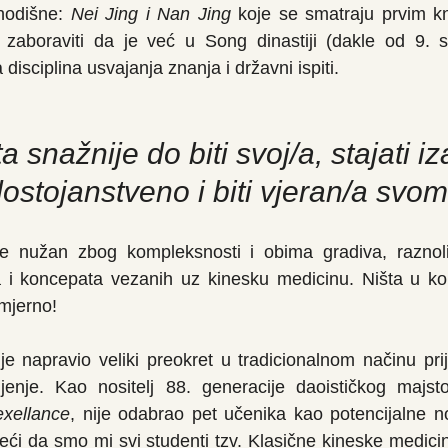
hodišne: 
Nei Jing i Nan Jing
 koje se smatraju prvim k
aboraviti da je već u Song dinastiji (dakle od 9. sto
isciplina usvajanja znanja i državni ispiti.
 snažnije do biti svoj/a, stajati i
dostojanstveno i biti vjeran/a svom
e nužan zbog kompleksnosti i obima gradiva, raznoliko
ja i koncepata vezanih uz kinesku medicinu. Ništa u ko
mjerno!
je napravio veliki preokret u tradicionalnom načinu pri
jenje. Kao nositelj 88. generacije daoističkog majsto
exellance
, nije odabrao pet učenika kao potencijalne nosi
eći da smo mi svi studenti tzv. Klasične kineske medicine