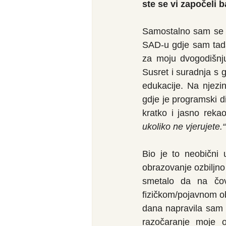
ste se vi započeli b
Samostalno sam se z
SAD-u gdje sam tada
za moju dvogodišnju
Susret i suradnja s g
edukacije. Na njezi
gdje je programski di
kratko i jasno reka
ukoliko ne vjerujete.“
Bio je to neobični 
obrazovanje ozbiljno
smetalo da na čovj
fizičkom/pojavnom ob
dana napravila sam o
razočaranje moje o