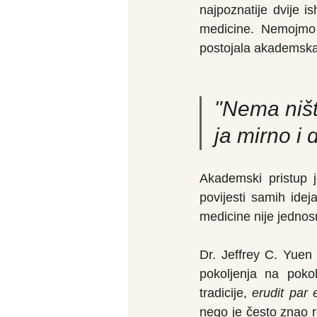
najpoznatije dvije is
medicine. Nemojmo z
postojala akademska d
"Nema ništa
ja mirno i 
Akademski pristup j
povijesti samih ide
medicine nije jednos
Dr. Jeffrey C. Yuen 
pokoljenja na pokol
tradicije, 
erudit par 
nego je često znao r