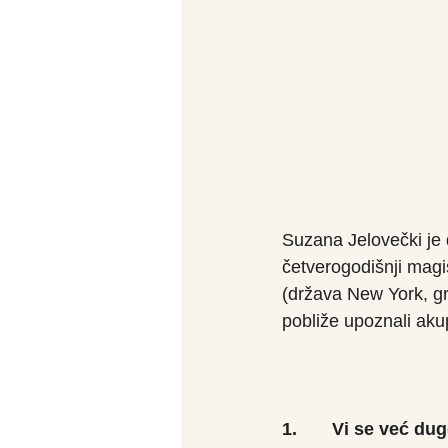
Suzana Jelovečki je 
četverogodišnji magi
(država New York, gr
pobliže upoznali akup
1.       Vi se već 