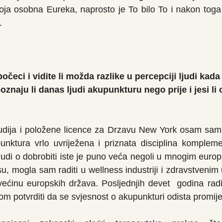
ja osobna Eureka, naprosto je To bilo To i nakon toga je
.
i počeci i vidite li možda razlike u percepciji ljudi kada
oznaju li danas ljudi akupunkturu nego prije i jesi li o
dija i položene licence za Drzavu New York osam sam g
nktura vrlo uvriježena i priznata disciplina kompleme
 ljudi o dobrobiti iste je puno veća negoli u mnogim euro
, mogla sam raditi u wellness industriji i zdravstvenim
 većinu europskih država. Posljednjih devet  godina radi
m potvrditi da se svjesnost o akupunkturi odista promijen