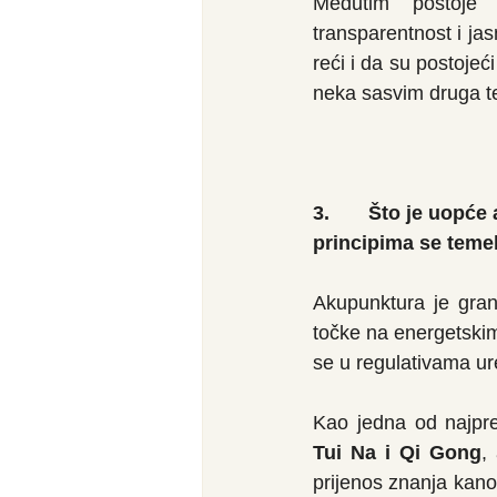
Međutim postoje 
transparentnost i jas
reći i da su postojeć
neka sasvim druga 
3.       Što je uopć
principima se temel
Akupunktura je gran
točke na energetskim 
se u regulativama ur
Tui Na i Qi Gong
,
prijenos znanja kanon