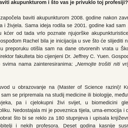
aviti akupunkturom i što vas je privuklo toj profesiji?
apočela baviti akupunkturom 2008. godine nakon završ
 i živjela. Sama ideja rodila se 2001. godine kad sam 
 kćer od tada vrlo poznate njujorške akupunkturistice
ospođom Rachel bila je inicijacija u sve što će slijediti n
nu preporuku otišla sam na dane otvorenih vrata u Ško
rektor fakulteta bio cijenjeni Dr. Jeffrey C. Yuen. Gospo
o svima nama zainteresiranima: 
„Nemojte trošiti niti vr
uvod u obrazovanje na (Master of Science razini)! Kr
 sam se pripremala na studij medicine ili biologije, među
eka, pa i cjelokupni živi svijet, u biomedicini g
liku. Nedostajala mi je poveznica tijela, uma-emocija i d
brat što bi se reklo za 180 stupnjeva i upisala književno
bitelji i nekih profesora. Deset godina kasnije sus