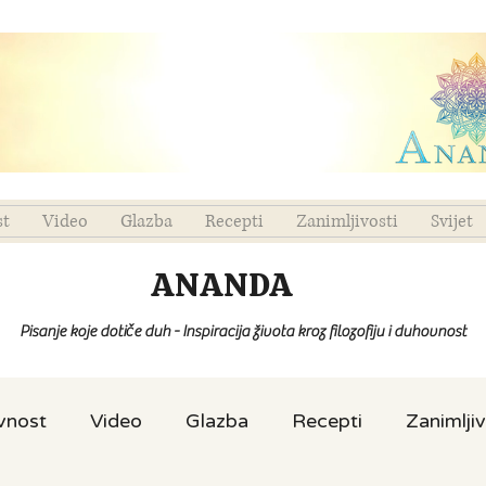
st
Video
Glazba
Recepti
Zanimljivosti
Svijet
ANANDA
Pisanje koje dotiče duh - Inspiracija života kroz filozofiju i duhovnost
ovnost
Video
Glazba
Recepti
Zanimljiv