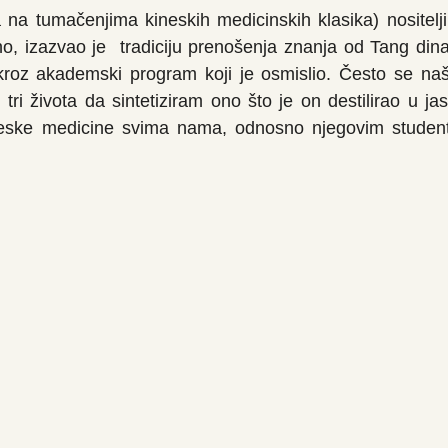
na tumačenjima kineskih medicinskih klasika) nositelji 
o, izazvao je  tradiciju prenošenja znanja od Tang dinast
oz akademski program koji je osmislio. Često se našal
tri života da sintetiziram ono što je on destilirao u jas
neske medicine svima nama, odnosno njegovim student