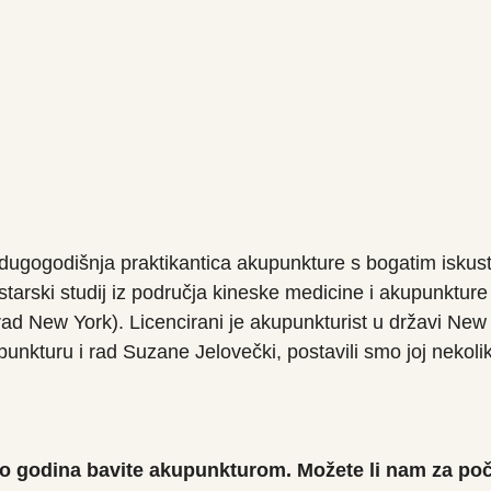
dugogodišnja praktikantica akupunkture s bogatim iskust
starski studij iz područja kineske medicine i akupunktur
ad New York). Licencirani je akupunkturist u državi New 
unkturu i rad Suzane Jelovečki, postavili smo joj nekolik
dugo godina bavite akupunkturom. Možete li nam za poč