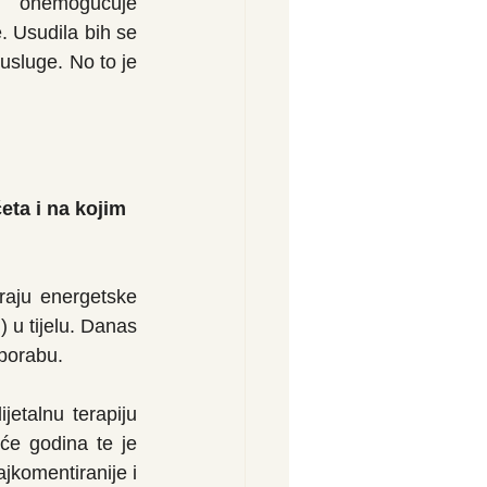
 onemogućuje 
. Usudila bih se 
usluge. No to je 
četa i na kojim 
aju energetske 
 u tijelu. Danas 
uporabu.
Kao jedna od najprepoznatijih disciplina kineske medicine uz fitoterapiju, dijetalnu terapiju 
će godina te je 
jkomentiranije i 