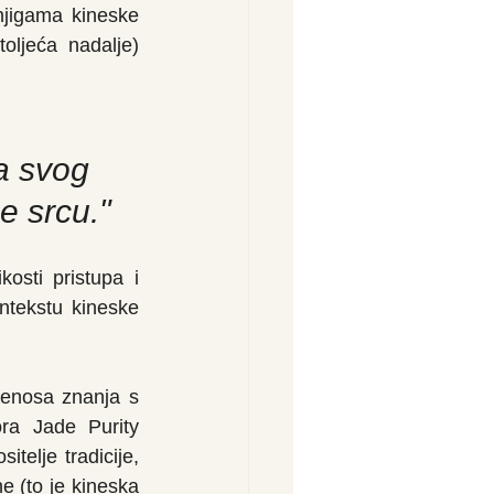
njigama kineske 
ljeća nadalje) 
za svog 
e srcu."
sti pristupa i 
ntekstu kineske 
jenosa znanja s 
ra Jade Purity 
telje tradicije, 
 (to je kineska 