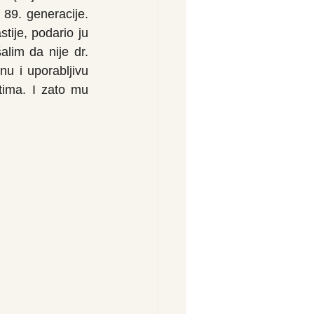
89. generacije. 
ije, podario ju 
im da nije dr. 
nu i uporabljivu 
ima. I zato mu 