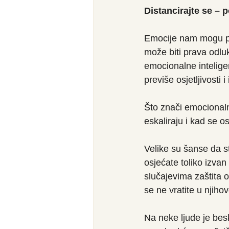
Distancirajte se – p
Emocije nam mogu pru
može biti prava odluk
emocionalne intelige
previše osjetljivosti 
Što znači emocional
eskaliraju i kad se 
Velike su šanse da st
osjećate toliko izvan
slučajevima zaštita o
se ne vratite u njiho
Na neke ljude je besk