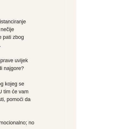
stanciranje 
nečije 
 pati zbog 
.
prave uvijek 
di najgore?
og kojeg se 
 U tim će vam 
sti, pomoći da 
emocionalno; no 