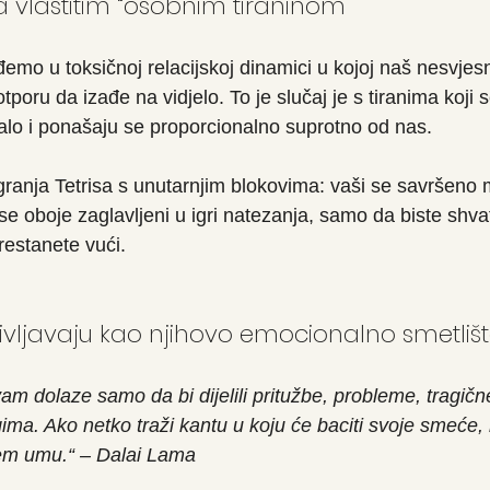
sa vlastitim “osobnim tiraninom”
mo u toksičnoj relacijskoj dinamici u kojoj naš nesvjesn
tporu da izađe na vidjelo. To je slučaj je s tiranima koji
lo i ponašaju se proporcionalno suprotno od nas.
granja Tetrisa s unutarnjim blokovima: vaši se savršen
se oboje zaglavljeni u igri natezanja, samo da biste shvatil
restanete vući.
življavaju kao njihovo emocionalno smetliš
 vam dolaze samo da bi dijelili pritužbe, probleme, tragične
ima. Ako netko traži kantu u koju će baciti svoje smeće, 
em umu.“ – Dalai Lama