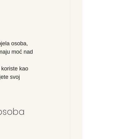
pjela osoba, 
imaju moć nad 
 koriste kao 
ete svoj 
 osoba 