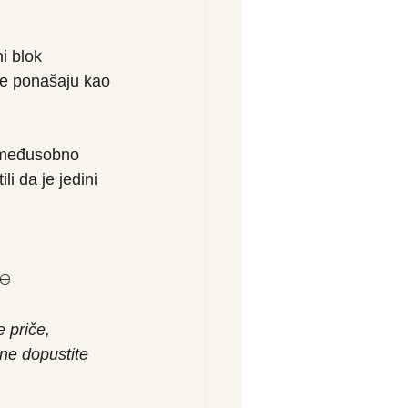
i blok 
 se ponašaju kao 
o međusobno 
i da je jedini 
te
 priče, 
ne dopustite 