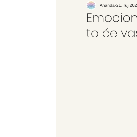
Recenzija knjige
Ananda
21. ruj 202
Svijet
Emociona
to će vas