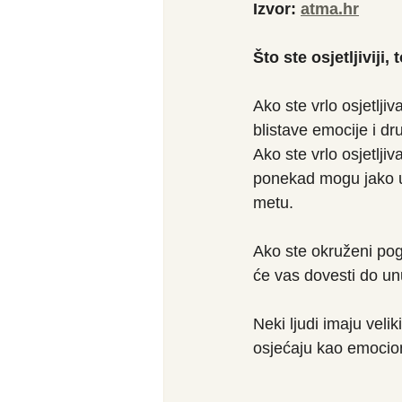
Izvor: 
atma.hr
Što ste osjetljiviji, 
Ako ste vrlo osjetlji
blistave emocije i dr
Ako ste vrlo osjetlji
ponekad mogu jako uv
metu.
Ako ste okruženi pogr
će vas dovesti do un
Neki ljudi imaju velik
osjećaju kao emocio