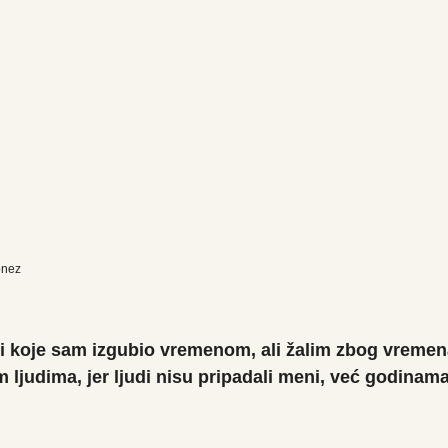
onez
di koje sam izgubio vremenom, ali žalim zbog vremen
 ljudima, jer ljudi nisu pripadali meni, već godinama