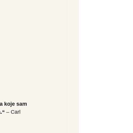
a koje sam 
.“
 – Carl 