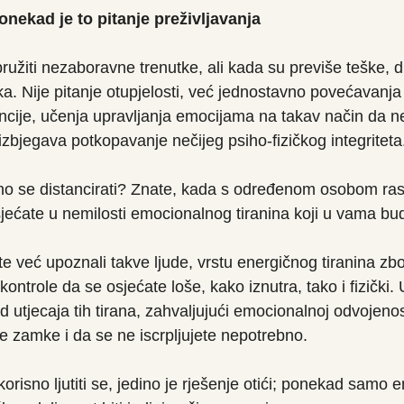
onekad je to pitanje preživljavanja
žiti nezaboravne trenutke, ali kada su previše teške, di
a. Nije pitanje otupjelosti, već jednostavno povećavanja 
ncije, učenja upravljanja emocijama na takav način da ne
i izbjegava potkopavanje nečijeg psiho-fizičkog integriteta
no se distancirati? Znate, kada s određenom osobom ras
osjećate u nemilosti emocionalnog tiranina koji u vama bu
e već upoznali takve ljude, vrstu energičnog tiranina zb
 kontrole da se osjećate loše, kako iznutra, tako i fizički.
d utjecaja tih tirana, zahvaljujući emocionalnoj odvojeno
ve zamke i da se ne iscrpljujete nepotrebno.
orisno ljutiti se, jedino je rješenje otići; ponekad samo 