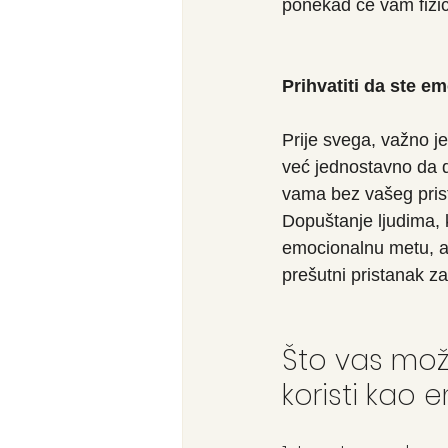
ponekad će vam fizičk
Prihvatiti da ste e
Prije svega, važno je
već jednostavno da d
vama bez vašeg pris
Dopuštanje ljudima, k
emocionalnu metu, a 
prešutni pristanak za
Što vas mož
koristi kao