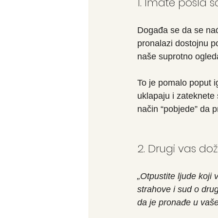
1. Imate posla 
Događa se da se nađe
pronalazi dostojnu po
naše suprotno ogleda
To je pomalo poput i
uklapaju i zateknete 
način “pobjede” da p
2. Drugi vas do
„Otpustite ljude koji
strahove i sud o drug
da je pronađe u vaš