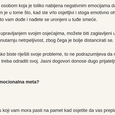
osobom koja je toliko nabijena negativnim emocijama da 
m je u tome što, kad ste vrlo osjetljivi i stoga emotivno ot
 što vam dođe i nađete se uronjeni u tuđe smeće.
upravljanjem svojim osjećajima, možete biti zaglavljeni u 
unutarnju netrpeljivost, zbog čega je bolje distancirati se.
ko biste riješili svoje probleme, to ne podrazumijeva da mo
treba odraditi svoj. Jasni dogovori donose dugo prijatelj
 emocionalna meta?
ks koji vam mora pasti na pamet kad osjetite da vas prepla