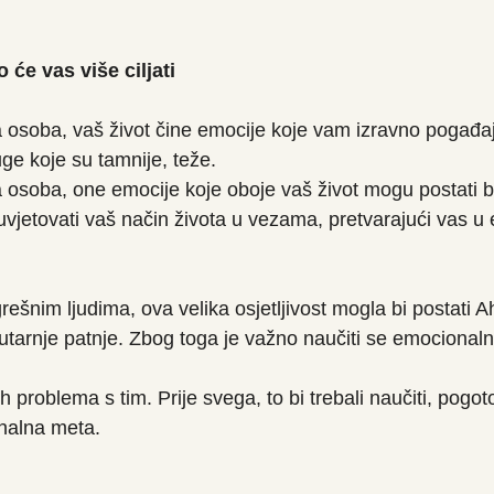
to će vas više ciljati
va osoba, vaš život čine emocije koje vam izravno pogađaju
uge koje su tamnije, teže.
va osoba, one emocije koje oboje vaš život mogu postati b
jetovati vaš način života u vezama, pretvarajući vas u
ešnim ljudima, ova velika osjetljivost mogla bi postati A
utarnje patnje. Zbog toga je važno naučiti se emocionalno
ih problema s tim. Prije svega, to bi trebali naučiti, pogo
nalna meta.