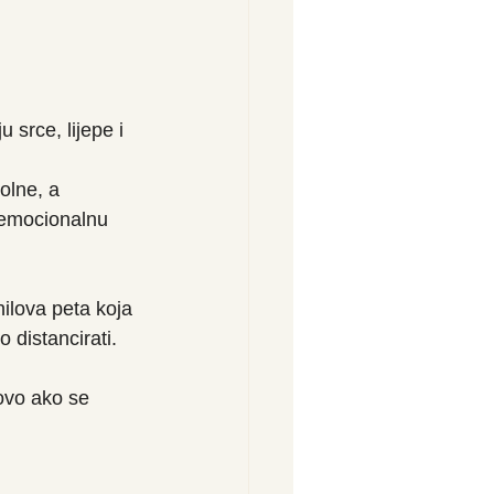
 srce, lijepe i 
olne, a 
 emocionalnu 
hilova peta koja 
 distancirati.
tovo ako se 