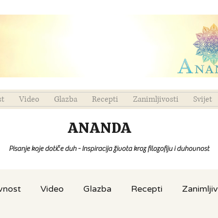
st
Video
Glazba
Recepti
Zanimljivosti
Svijet
ANANDA
Pisanje koje dotiče duh - Inspiracija života kroz filozofiju i duhovnost
ovnost
Video
Glazba
Recepti
Zanimljiv