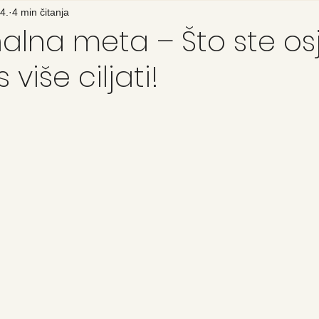
4.
4 min čitanja
lna meta – Što ste osjetl
 više ciljati!