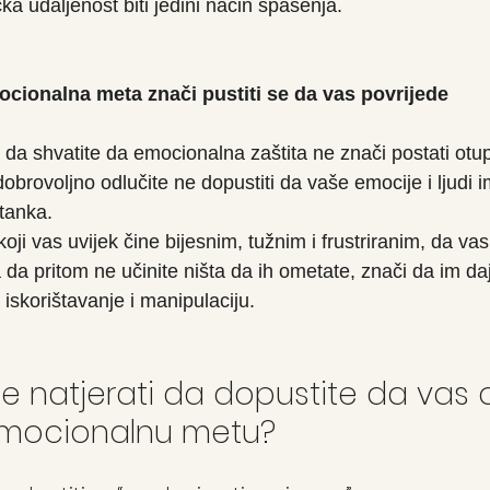
a udaljenost biti jedini način spasenja.
mocionalna meta znači pustiti se da vas povrijede
 da shvatite da emocionalna zaštita ne znači postati otu
obrovoljno odlučite ne dopustiti da vaše emocije i ljudi 
tanka.
oji vas uvijek čine bijesnim, tužnim i frustriranim, da vas
da pritom ne učinite ništa da ih ometate, znači da im daj
 iskorištavanje i manipulaciju.
e natjerati da dopustite da vas
 emocionalnu metu?