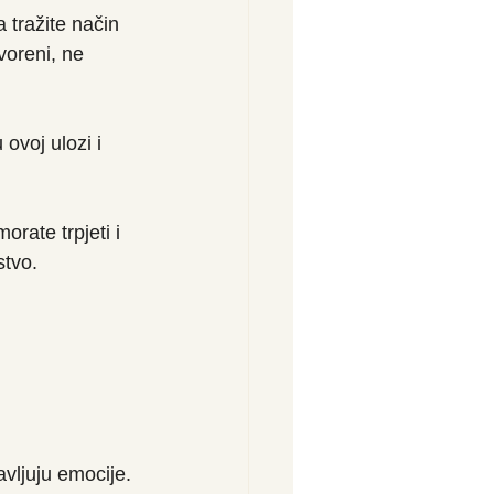
tražite način 
voreni, ne 
ovoj ulozi i 
rate trpjeti i 
stvo.
vljuju emocije. 