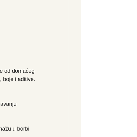
lje od domaćeg 
boje i aditive. 
žavanju 
mažu u borbi 