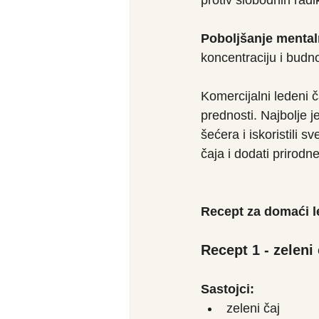
protiv slobodnih radik
Poboljšanje mental
koncentraciju i budno
Komercijalni ledeni č
prednosti. Najbolje je
šećera i iskoristili s
čaja i dodati prirodn
Recept za domaći l
Recept 1 - zeleni
Sastojci:
zeleni čaj