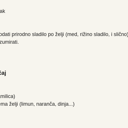
jak
dati prirodno sladilo po želji (med, rižino sladilo, i slično)
zumirati.
čaj
amilica)
a želji (limun, naranča, dinja...)