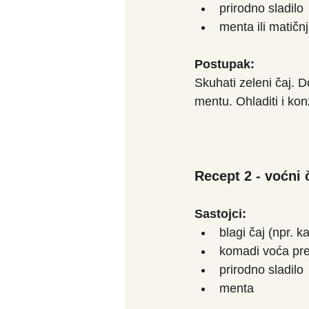
prirodno sladilo
menta ili matičn
Postupak:
Skuhati zeleni čaj. Do
mentu. Ohladiti i kon
Recept 2 - voćni 
Sastojci:
blagi čaj (npr. k
komadi voća prem
prirodno sladilo 
menta 