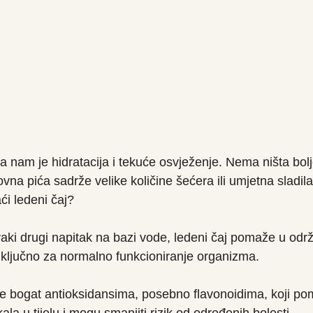
na nam je hidratacija i tekuće osvježenje. Nema ništa bo
vna pića sadrže velike količine šećera ili umjetna sladila, 
ći ledeni čaj? 
vaki drugi napitak na bazi vode, ledeni čaj pomaže u odr
 je ključno za normalno funkcioniranje organizma.
je bogat antioksidansima, posebno flavonoidima, koji po