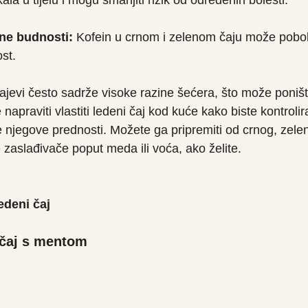
ala u tijelu i mogu smanjiti rizik od određenih bolesti.
ne budnosti:
 Kofein u crnom i zelenom čaju može pobolj
st.
ajevi često sadrže visoke razine šećera, što može poništ
 napraviti vlastiti ledeni čaj kod kuće kako biste kontrolira
ve njegove prednosti. Možete ga pripremiti od crnog, zeleno
e zaslađivače poput meda ili voća, ako želite.
edeni čaj
 čaj s mentom 