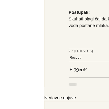
Postupak:
Skuhati blagi čaj da
voda postane mlaka. 
CAJ
LEDENI CAJ
Recepti
Nedavne objave