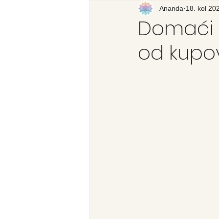
Recenzija knjige
Ananda
18. kol 20
Svijet
Domaći l
od kupo