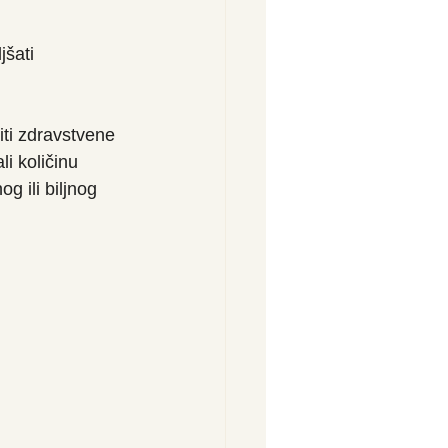
šati 
iti zdravstvene 
li količinu 
g ili biljnog 