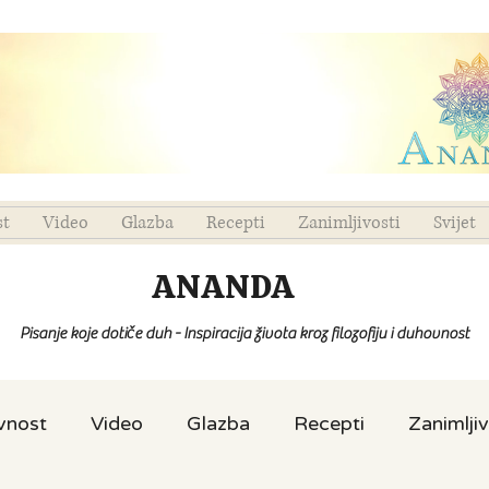
st
Video
Glazba
Recepti
Zanimljivosti
Svijet
ANANDA
Pisanje koje dotiče duh - Inspiracija života kroz filozofiju i duhovnost
ovnost
Video
Glazba
Recepti
Zanimljiv