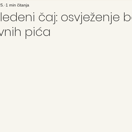
25.
1 min čitanja
edeni čaj: osvježenje b
vnih pića