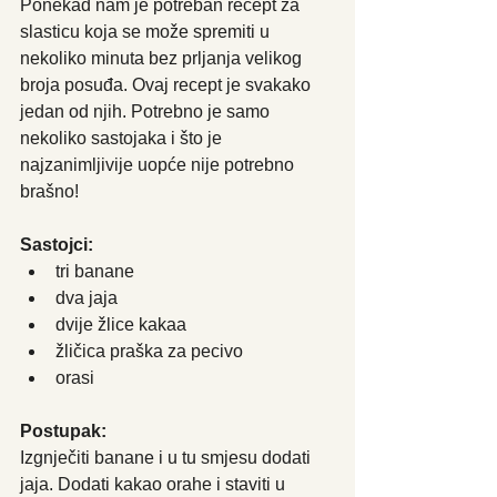
Ponekad nam je potreban recept za 
slasticu koja se može spremiti u 
nekoliko minuta bez prljanja velikog 
broja posuđa. Ovaj recept je svakako 
jedan od njih. Potrebno je samo 
nekoliko sastojaka i što je 
najzanimljivije uopće nije potrebno 
brašno!
Sastojci:
tri banane
dva jaja
dvije žlice kakaa
žličica praška za pecivo
orasi
Postupak:
Izgnječiti banane i u tu smjesu dodati 
jaja. Dodati kakao orahe i staviti u 