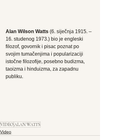
Alan Wilson Watts
 (6. siječnja 1915. – 
16. studenog 1973.) bio je engleski 
filozof, govornik i pisac poznat po 
svojim tumačenjima i popularizaciji 
istočne filozofije, posebno budizma, 
taoizma i hinduizma, za zapadnu 
publiku.
VIDEO
ALAN WATTS
Video