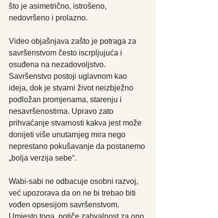
što je asimetrično, istrošeno, 
nedovršeno i prolazno.
Video objašnjava zašto je potraga za 
savršenstvom često iscrpljujuća i 
osuđena na nezadovoljstvo. 
Savršenstvo postoji uglavnom kao 
ideja, dok je stvarni život neizbježno 
podložan promjenama, starenju i 
nesavršenostima. Upravo zato 
prihvaćanje stvarnosti kakva jest može 
donijeti više unutarnjeg mira nego 
neprestano pokušavanje da postanemo 
„bolja verzija sebe“.
Wabi-sabi ne odbacuje osobni razvoj, 
već upozorava da on ne bi trebao biti 
vođen opsesijom savršenstvom. 
Umjesto toga, potiče zahvalnost za ono 