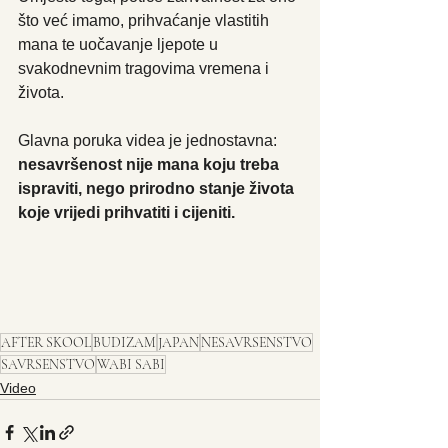
što već imamo, prihvaćanje vlastitih 
mana te uočavanje ljepote u 
svakodnevnim tragovima vremena i 
života.
Glavna poruka videa je jednostavna: 
nesavršenost nije mana koju treba 
ispraviti, nego prirodno stanje života 
koje vrijedi prihvatiti i cijeniti.
AFTER SKOOL
BUDIZAM
JAPAN
NESAVRSENSTVO
SAVRSENSTVO
WABI SABI
Video