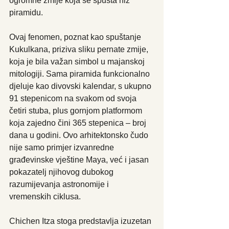
ogromne zmije koja se spušta niz 
piramidu. 
Ovaj fenomen, poznat kao spuštanje 
Kukulkana, priziva sliku pernate zmije, 
koja je bila važan simbol u majanskoj 
mitologiji. Sama piramida funkcionalno 
djeluje kao divovski kalendar, s ukupno 
91 stepenicom na svakom od svoja 
četiri stuba, plus gornjom platformom 
koja zajedno čini 365 stepenica – broj 
dana u godini. Ovo arhitektonsko čudo 
nije samo primjer izvanredne 
građevinske vještine Maya, već i jasan 
pokazatelj njihovog dubokog 
razumijevanja astronomije i 
vremenskih ciklusa. 
Chichen Itza stoga predstavlja izuzetan 