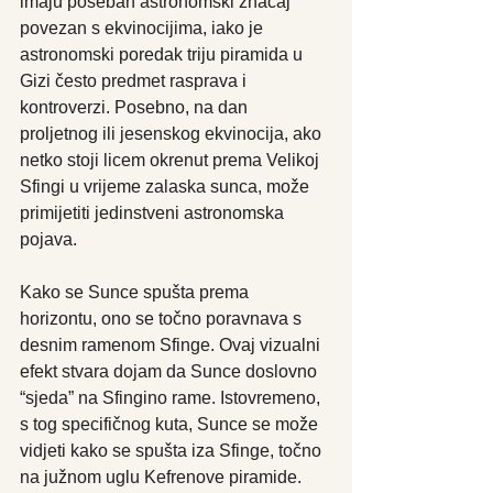
imaju poseban astronomski značaj 
povezan s ekvinocijima, iako je 
astronomski poredak triju piramida u 
Gizi često predmet rasprava i 
kontroverzi. Posebno, na dan 
proljetnog ili jesenskog ekvinocija, ako 
netko stoji licem okrenut prema Velikoj 
Sfingi u vrijeme zalaska sunca, može 
primijetiti jedinstveni astronomska 
pojava. 
Kako se Sunce spušta prema 
horizontu, ono se točno poravnava s 
desnim ramenom Sfinge. Ovaj vizualni 
efekt stvara dojam da Sunce doslovno 
“sjeda” na Sfingino rame. Istovremeno, 
s tog specifičnog kuta, Sunce se može 
vidjeti kako se spušta iza Sfinge, točno 
na južnom uglu Kefrenove piramide. 