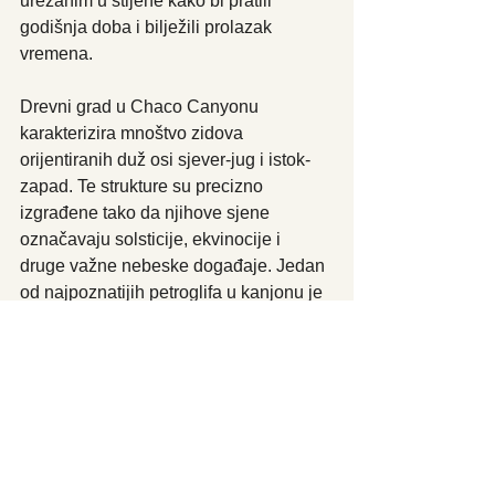
urezanim u stijene kako bi pratili 
godišnja doba i bilježili prolazak 
vremena. 
Drevni grad u Chaco Canyonu 
karakterizira mnoštvo zidova 
orijentiranih duž osi sjever-jug i istok-
zapad. Te strukture su precizno 
izgrađene tako da njihove sjene 
označavaju solsticije, ekvinocije i 
druge važne nebeske događaje. Jedan 
od najpoznatijih petroglifa u kanjonu je 
“Sunčev bodež”, nazvan zbog 
specifičnog načina na koji zrake Sunca 
padaju u podne tijekom solsticija, 
stvarajući oblik sličan bodežu na stijeni.
Ovaj fenomen ne samo da otkriva 
sofisticiranost Puebloanskih metoda 