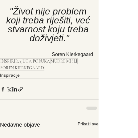
"Život nije problem 
koji treba riješiti, već 
stvarnost koju treba 
doživjeti."
Soren Kierkegaard
INSPIRIRAJUCA PORUKA
MUDRE MISLI
SOREN KIERKEGAARD
Inspiracije
Prikaži sve
Nedavne objave