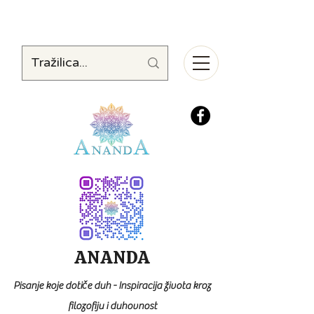
ANANDA
Pisanje koje dotiče duh - Inspiracija života kroz
filozofiju i duhovnost