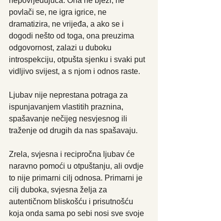
nepovrjeđujuća. Ona ne bježi, ne 
povlači se, ne igra igrice, ne 
dramatizira, ne vrijeđa, a ako se i 
dogodi nešto od toga, ona preuzima 
odgovornost, zalazi u duboku 
introspekciju, otpušta sjenku i svaki put 
vidljivo svijest, a s njom i odnos raste.
Ljubav nije neprestana potraga za 
ispunjavanjem vlastitih praznina, 
spašavanje nečijeg nesvjesnog ili 
traženje od drugih da nas spašavaju.
Zrela, svjesna i recipročna ljubav će 
naravno pomoći u otpuštanju, ali ovdje 
to nije primarni cilj odnosa. Primarni je 
cilj duboka, svjesna želja za 
autentičnom bliskošću i prisutnošću 
koja onda sama po sebi nosi sve svoje 