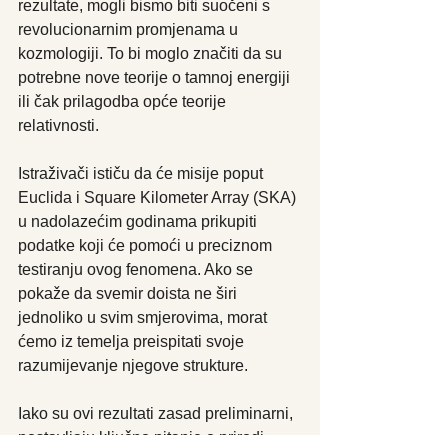
rezultate, mogli bismo biti suočeni s 
revolucionarnim promjenama u 
kozmologiji. To bi moglo značiti da su 
potrebne nove teorije o tamnoj energiji 
ili čak prilagodba opće teorije 
relativnosti.
Istraživači ističu da će misije poput 
Euclida i Square Kilometer Array (SKA) 
u nadolazećim godinama prikupiti 
podatke koji će pomoći u preciznom 
testiranju ovog fenomena. Ako se 
pokaže da svemir doista ne širi 
jednoliko u svim smjerovima, morat 
ćemo iz temelja preispitati svoje 
razumijevanje njegove strukture.
Iako su ovi rezultati zasad preliminarni, 
postavljaju ključno pitanje o prirodi 