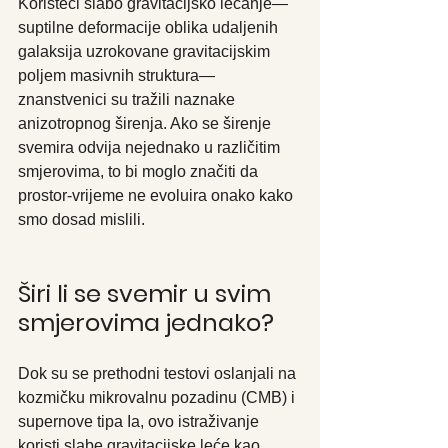
Koristeći slabo gravitacijsko lećanje—
suptilne deformacije oblika udaljenih 
galaksija uzrokovane gravitacijskim 
poljem masivnih struktura—
znanstvenici su tražili naznake 
anizotropnog širenja. Ako se širenje 
svemira odvija nejednako u različitim 
smjerovima, to bi moglo značiti da 
prostor-vrijeme ne evoluira onako kako 
smo dosad mislili.
Širi li se svemir u svim 
smjerovima jednako?
Dok su se prethodni testovi oslanjali na 
kozmičku mikrovalnu pozadinu (CMB) i 
supernove tipa Ia, ovo istraživanje 
koristi slabe gravitacijske leće kao 