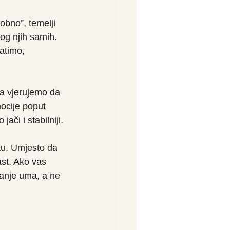
bno”, temelji 
og njih samih. 
atimo, 
a vjerujemo da 
mocije poput 
ači i stabilniji.
ku. Umjesto da 
ast. Ako vas 
tanje uma, a ne 