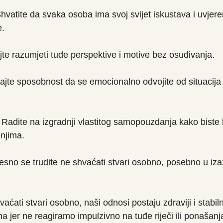
Shvatite da svaka osoba ima svoj svijet iskustava i uvjeren
e.
te razumjeti tuđe perspektive i motive bez osuđivanja.
jajte sposobnost da se emocionalno odvojite od situacija
 Radite na izgradnji vlastitog samopouzdanja kako biste 
enjima.
jesno se trudite ne shvaćati stvari osobno, posebno u iz
ati stvari osobno, naši odnosi postaju zdraviji i stabilni
 jer ne reagiramo impulzivno na tuđe riječi ili ponašanj