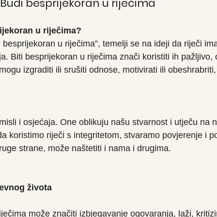
 Budi besprijekoran u riječima
rijekoran u riječima?
besprijekoran u riječima”, temelji se na ideji da riječi im
a. Biti besprijekoran u riječima znači koristiti ih pažljivo,
mogu izgraditi ili srušiti odnose, motivirati ili obeshrabriti,
 misli i osjećaja. One oblikuju našu stvarnost i utječu na 
da koristimo riječi s integritetom, stvaramo povjerenje i p
ruge strane, može naštetiti i nama i drugima.
nevnog života
iječima može značiti izbjegavanje ogovaranja, laži, kritizir