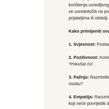
korištenja uvredljivo
se usredotočiti na po
prijateljima ili obitel
Kako primijeniti o
1. Svjesnost:
 Postan
2. Pozitivnost:
 Kori
“Pokušat ću”.
3. Pažnja:
 Razmislit
osobu?
4. Empatija:
 Razumij
koji neće povrijediti 