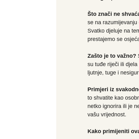
Što znači ne shvać
se na razumijevanju d
Svatko djeluje na tem
prestajemo se osjećati
Zašto je to važno? 
su tuđe riječi ili dj
ljutnje, tuge i nesigu
Primjeri iz svakodn
to shvatite kao osobni
netko ignorira ili je
vašu vrijednost.
Kako primijeniti o