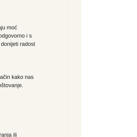
aju moć 
 odgovorno i s 
 donijeti radost 
način kako nas 
oštovanje. 
anja ili 