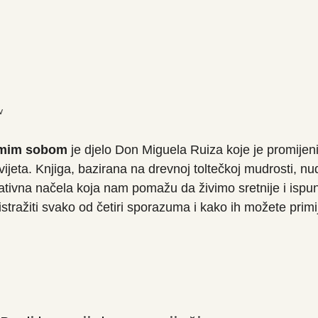
v
amim sobom
 je djelo Don Miguela Ruiza koje je promijeni
 svijeta. Knjiga, bazirana na drevnoj toltečkoj mudrosti, nu
ativna načela koja nam pomažu da živimo sretnije i ispunj
tražiti svako od četiri sporazuma i kako ih možete primi