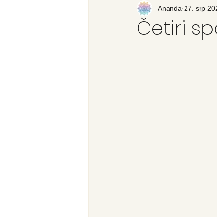
Recenzija knjige
Ananda
27. srp 20
Svijet
Četiri 