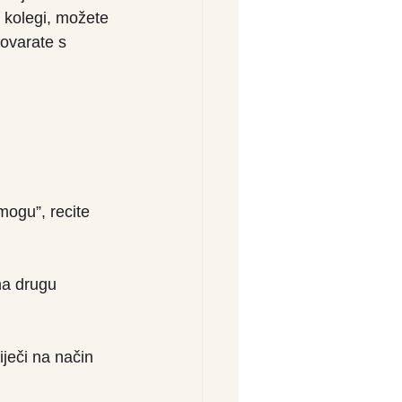
o kolegi, možete 
govarate s 
mogu”, recite 
na drugu 
ječi na način 