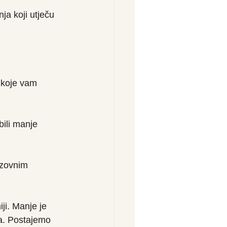
ja koji utječu 
 koje vam 
bili manje 
azovnim 
ji. Manje je 
a. Postajemo 