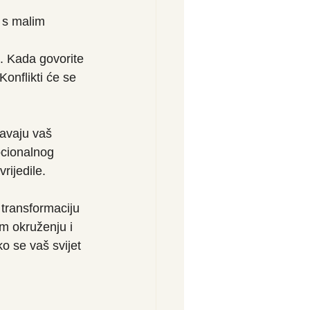
 s malim 
. Kada govorite 
Konflikti će se 
žavaju vaš 
ocionalnog 
rijedile.
 transformaciju 
om okruženju i 
ko se vaš svijet 