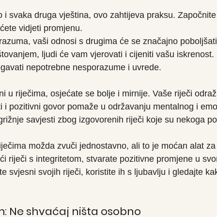
 i svaka druga vještina, ovo zahtijeva praksu. Započnite
ćete vidjeti promjenu.
azuma, vaši odnosi s drugima će se značajno poboljšati
oštovanjem, ljudi će vam vjerovati i cijeniti vašu iskrenost. 
bjegavati nepotrebne nesporazume i uvrede.
i u riječima, osjećate se bolje i mirnije. Vaše riječi odra
isti i pozitivni govor pomaže u održavanju mentalnog i em
rižnje savjesti zbog izgovorenih riječi koje su nekoga pov
riječima možda zvuči jednostavno, ali to je moćan alat za
ći riječi s integritetom, stvarate pozitivne promjene u sv
 svjesni svojih riječi, koristite ih s ljubavlju i gledajte ka
: Ne shvaćaj ništa osobno