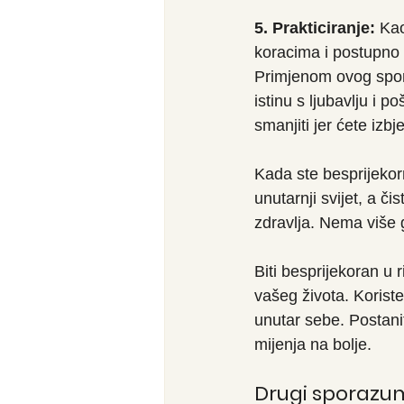
5. Prakticiranje:
 Kao
koracima i postupno 
Primjenom ovog spor
istinu s ljubavlju i p
smanjiti jer ćete iz
Kada ste besprijekorn
unutarnji svijet, a č
zdravlja. Nema više g
Biti besprijekoran u 
vašeg života. Koriste
unutar sebe. Postanite
mijenja na bolje.
Drugi sporazum