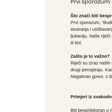
Prvi sporazum:
Što znači biti besp
Prvi sporazum, “Budi 
stvaranja i uništavanj
ljubavlju. Naše riječi 
ili bol.
Zašto je to važno?
Riječi su izraz naših
drugi percipiraju. Ka
Negativan govor, s d
Primjeri iz svakod
Biti besprijekoran u r